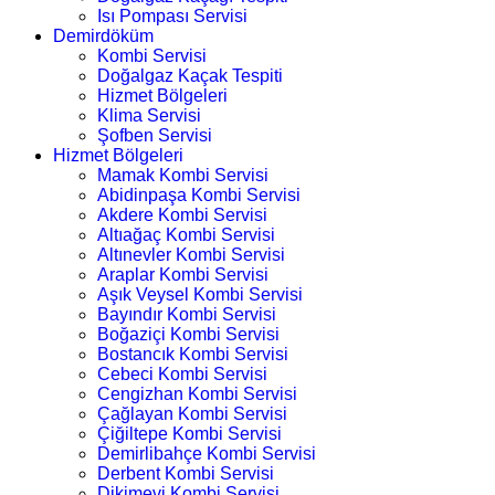
Isı Pompası Servisi
Demirdöküm
Kombi Servisi
Doğalgaz Kaçak Tespiti
Hizmet Bölgeleri
Klima Servisi
Şofben Servisi
Hizmet Bölgeleri
Mamak Kombi Servisi
Abidinpaşa Kombi Servisi
Akdere Kombi Servisi
Altıağaç Kombi Servisi
Altınevler Kombi Servisi
Araplar Kombi Servisi
Aşık Veysel Kombi Servisi
Bayındır Kombi Servisi
Boğaziçi Kombi Servisi
Bostancık Kombi Servisi
Cebeci Kombi Servisi
Cengizhan Kombi Servisi
Çağlayan Kombi Servisi
Çiğiltepe Kombi Servisi
Demirlibahçe Kombi Servisi
Derbent Kombi Servisi
Dikimevi Kombi Servisi