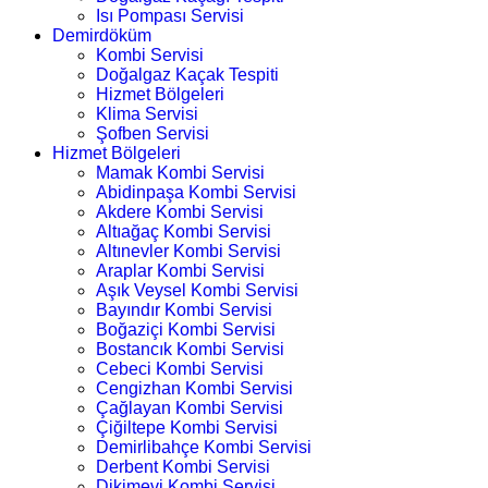
Isı Pompası Servisi
Demirdöküm
Kombi Servisi
Doğalgaz Kaçak Tespiti
Hizmet Bölgeleri
Klima Servisi
Şofben Servisi
Hizmet Bölgeleri
Mamak Kombi Servisi
Abidinpaşa Kombi Servisi
Akdere Kombi Servisi
Altıağaç Kombi Servisi
Altınevler Kombi Servisi
Araplar Kombi Servisi
Aşık Veysel Kombi Servisi
Bayındır Kombi Servisi
Boğaziçi Kombi Servisi
Bostancık Kombi Servisi
Cebeci Kombi Servisi
Cengizhan Kombi Servisi
Çağlayan Kombi Servisi
Çiğiltepe Kombi Servisi
Demirlibahçe Kombi Servisi
Derbent Kombi Servisi
Dikimevi Kombi Servisi