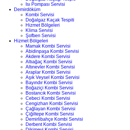
Isı Pompası Servisi
Demirdöküm
Kombi Servisi
Doğalgaz Kaçak Tespiti
Hizmet Bölgeleri
Klima Servisi
Şofben Servisi
Hizmet Bölgeleri
Mamak Kombi Servisi
Abidinpaşa Kombi Servisi
Akdere Kombi Servisi
Altıağaç Kombi Servisi
Altınevler Kombi Servisi
Araplar Kombi Servisi
Aşık Veysel Kombi Servisi
Bayındır Kombi Servisi
Boğaziçi Kombi Servisi
Bostancık Kombi Servisi
Cebeci Kombi Servisi
Cengizhan Kombi Servisi
Çağlayan Kombi Servisi
Çiğiltepe Kombi Servisi
Demirlibahçe Kombi Servisi
Derbent Kombi Servisi
Dikimevi Kombi Servisi