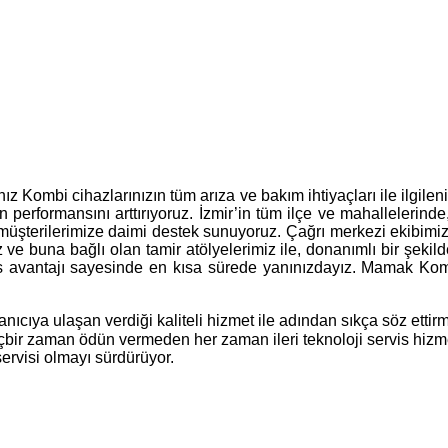
nız Kombi cihazlarınızın tüm arıza ve bakım ihtiyaçları ile ilgi
 performansını arttırıyoruz. İzmir’in tüm ilçe ve mahallelerinde
, müşterilerimize daimi destek sunuyoruz. Çağrı merkezi ekibimi
ız ve buna bağlı olan tamir atölyelerimiz ile, donanımlı bir şeki
s avantajı sayesinde en kısa sürede yanınızdayız. Mamak Kombi 
ıcıya ulaşan verdiği kaliteli hizmet ile adından sıkça söz etti
hiçbir zaman ödün vermeden her zaman ileri teknoloji servis hiz
ervisi olmayı sürdürüyor.