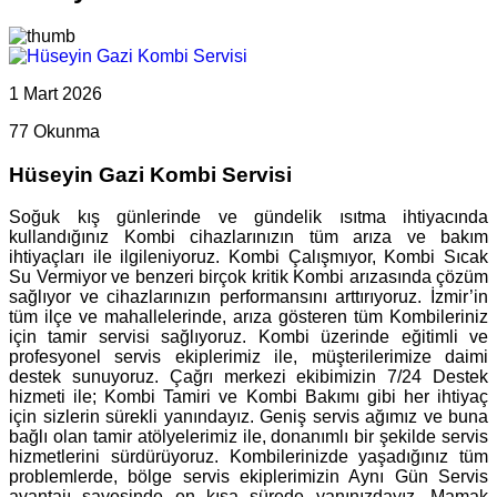
1 Mart 2026
77 Okunma
Hüseyin Gazi Kombi Servisi
Soğuk kış günlerinde ve gündelik ısıtma ihtiyacında
kullandığınız Kombi cihazlarınızın tüm arıza ve bakım
ihtiyaçları ile ilgileniyoruz. Kombi Çalışmıyor, Kombi Sıcak
Su Vermiyor ve benzeri birçok kritik Kombi arızasında çözüm
sağlıyor ve cihazlarınızın performansını arttırıyoruz. İzmir’in
tüm ilçe ve mahallelerinde, arıza gösteren tüm Kombileriniz
için tamir servisi sağlıyoruz. Kombi üzerinde eğitimli ve
profesyonel servis ekiplerimiz ile, müşterilerimize daimi
destek sunuyoruz. Çağrı merkezi ekibimizin 7/24 Destek
hizmeti ile; Kombi Tamiri ve Kombi Bakımı gibi her ihtiyaç
için sizlerin sürekli yanındayız. Geniş servis ağımız ve buna
bağlı olan tamir atölyelerimiz ile, donanımlı bir şekilde servis
hizmetlerini sürdürüyoruz. Kombilerinizde yaşadığınız tüm
problemlerde, bölge servis ekiplerimizin Aynı Gün Servis
avantajı sayesinde en kısa sürede yanınızdayız. Mamak