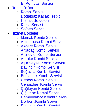
Isı Pompası Servisi
Demirdöküm
Kombi Servisi
Doğalgaz Kaçak Tespiti
Hizmet Bölgeleri
Klima Servisi
Şofben Servisi
Hizmet Bölgeleri
Mamak Kombi Servisi
Abidinpaşa Kombi Servisi
Akdere Kombi Servisi
Altıağaç Kombi Servisi
Altınevler Kombi Servisi
Araplar Kombi Servisi
Aşık Veysel Kombi Servisi
Bayındır Kombi Servisi
Boğaziçi Kombi Servisi
Bostancık Kombi Servisi
Cebeci Kombi Servisi
Cengizhan Kombi Servisi
Çağlayan Kombi Servisi
Çiğiltepe Kombi Servisi
Demirlibahçe Kombi Servisi
Derbent Kombi Servisi
Dikimevi Kombi Servisi