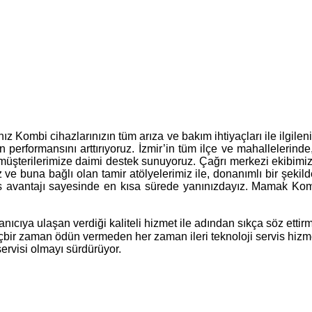
nız Kombi cihazlarınızın tüm arıza ve bakım ihtiyaçları ile ilgi
 performansını arttırıyoruz. İzmir’in tüm ilçe ve mahallelerinde
, müşterilerimize daimi destek sunuyoruz. Çağrı merkezi ekibimi
ız ve buna bağlı olan tamir atölyelerimiz ile, donanımlı bir şeki
s avantajı sayesinde en kısa sürede yanınızdayız. Mamak Kombi 
ıcıya ulaşan verdiği kaliteli hizmet ile adından sıkça söz etti
hiçbir zaman ödün vermeden her zaman ileri teknoloji servis hiz
ervisi olmayı sürdürüyor.