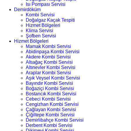
Isı Pompası Servisi
Demirdöküm
Kombi Servisi
Doğalgaz Kaçak Tespiti
Hizmet Bölgeleri
Klima Servisi
Şofben Servisi
Hizmet Bölgeleri
Mamak Kombi Servisi
Abidinpaşa Kombi Servisi
Akdere Kombi Servisi
Altıağaç Kombi Servisi
Altınevler Kombi Servisi
Araplar Kombi Servisi
Aşık Veysel Kombi Servisi
Bayındır Kombi Servisi
Boğaziçi Kombi Servisi
Bostancık Kombi Servisi
Cebeci Kombi Servisi
Cengizhan Kombi Servisi
Çağlayan Kombi Servisi
Çiğiltepe Kombi Servisi
Demirlibahçe Kombi Servisi
Derbent Kombi Servisi
Dikimevi Kombi Servisi