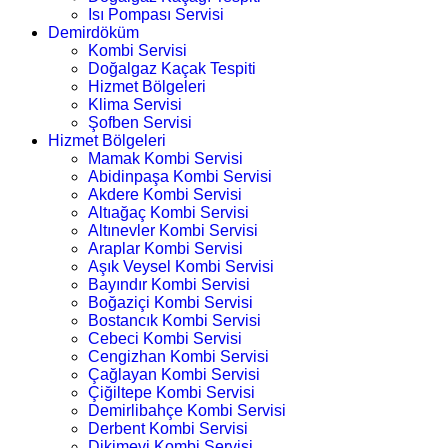
Isı Pompası Servisi
Demirdöküm
Kombi Servisi
Doğalgaz Kaçak Tespiti
Hizmet Bölgeleri
Klima Servisi
Şofben Servisi
Hizmet Bölgeleri
Mamak Kombi Servisi
Abidinpaşa Kombi Servisi
Akdere Kombi Servisi
Altıağaç Kombi Servisi
Altınevler Kombi Servisi
Araplar Kombi Servisi
Aşık Veysel Kombi Servisi
Bayındır Kombi Servisi
Boğaziçi Kombi Servisi
Bostancık Kombi Servisi
Cebeci Kombi Servisi
Cengizhan Kombi Servisi
Çağlayan Kombi Servisi
Çiğiltepe Kombi Servisi
Demirlibahçe Kombi Servisi
Derbent Kombi Servisi
Dikimevi Kombi Servisi