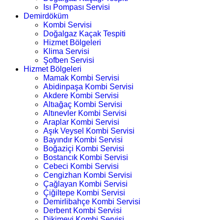
Isı Pompası Servisi
Demirdöküm
Kombi Servisi
Doğalgaz Kaçak Tespiti
Hizmet Bölgeleri
Klima Servisi
Şofben Servisi
Hizmet Bölgeleri
Mamak Kombi Servisi
Abidinpaşa Kombi Servisi
Akdere Kombi Servisi
Altıağaç Kombi Servisi
Altınevler Kombi Servisi
Araplar Kombi Servisi
Aşık Veysel Kombi Servisi
Bayındır Kombi Servisi
Boğaziçi Kombi Servisi
Bostancık Kombi Servisi
Cebeci Kombi Servisi
Cengizhan Kombi Servisi
Çağlayan Kombi Servisi
Çiğiltepe Kombi Servisi
Demirlibahçe Kombi Servisi
Derbent Kombi Servisi
Dikimevi Kombi Servisi