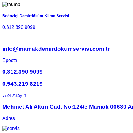
Boğaziçi Demirdöküm Klima Servisi
0.312.390 9099
info@mamakdemirdokumservisi.com.tr
Eposta
0.312.390 9099
0.543.219 8219
7/24 Arayın
Mehmet Ali Altun Cad. No:124/c Mamak 06630 A
Adres