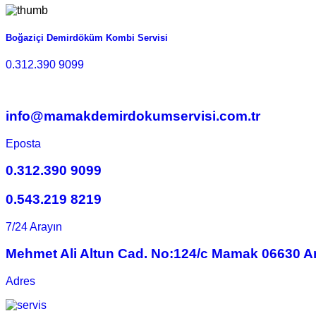
Boğaziçi Demirdöküm Kombi Servisi
0.312.390 9099
info@mamakdemirdokumservisi.com.tr
Eposta
0.312.390 9099
0.543.219 8219
7/24 Arayın
Mehmet Ali Altun Cad. No:124/c Mamak 06630 A
Adres