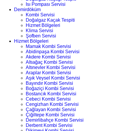
Isı Pompası Servisi
Demirdöküm
Kombi Servisi
Doğalgaz Kaçak Tespiti
Hizmet Bölgeleri
Klima Servisi
Şofben Servisi
Hizmet Bölgeleri
Mamak Kombi Servisi
Abidinpaşa Kombi Servisi
Akdere Kombi Servisi
Altıağaç Kombi Servisi
Altınevler Kombi Servisi
Araplar Kombi Servisi
Aşık Veysel Kombi Servisi
Bayındır Kombi Servisi
Boğaziçi Kombi Servisi
Bostancık Kombi Servisi
Cebeci Kombi Servisi
Cengizhan Kombi Servisi
Çağlayan Kombi Servisi
Çiğiltepe Kombi Servisi
Demirlibahçe Kombi Servisi
Derbent Kombi Servisi
Dikimevi Kombi Servisi