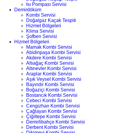
Isı Pompası Servisi
Demirdöküm
Kombi Servisi
Doğalgaz Kaçak Tespiti
Hizmet Bölgeleri
Klima Servisi
Şofben Servisi
Hizmet Bölgeleri
Mamak Kombi Servisi
Abidinpaşa Kombi Servisi
Akdere Kombi Servisi
Altıağaç Kombi Servisi
Altınevler Kombi Servisi
Araplar Kombi Servisi
Aşık Veysel Kombi Servisi
Bayındır Kombi Servisi
Boğaziçi Kombi Servisi
Bostancık Kombi Servisi
Cebeci Kombi Servisi
Cengizhan Kombi Servisi
Çağlayan Kombi Servisi
Çiğiltepe Kombi Servisi
Demirlibahçe Kombi Servisi
Derbent Kombi Servisi
Dikimevi Kombi Servisi