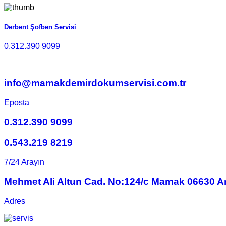
Derbent Şofben Servisi
0.312.390 9099
info@mamakdemirdokumservisi.com.tr
Eposta
0.312.390 9099
0.543.219 8219
7/24 Arayın
Mehmet Ali Altun Cad. No:124/c Mamak 06630 A
Adres