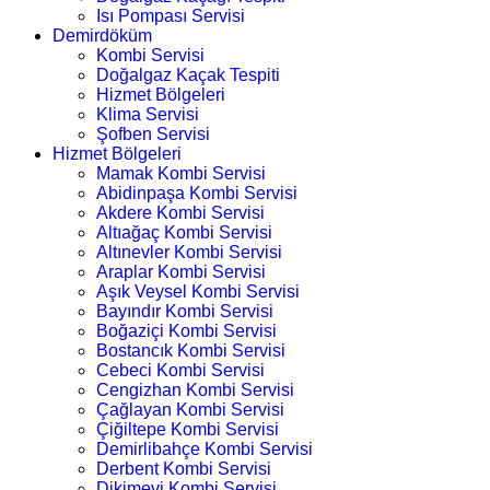
Isı Pompası Servisi
Demirdöküm
Kombi Servisi
Doğalgaz Kaçak Tespiti
Hizmet Bölgeleri
Klima Servisi
Şofben Servisi
Hizmet Bölgeleri
Mamak Kombi Servisi
Abidinpaşa Kombi Servisi
Akdere Kombi Servisi
Altıağaç Kombi Servisi
Altınevler Kombi Servisi
Araplar Kombi Servisi
Aşık Veysel Kombi Servisi
Bayındır Kombi Servisi
Boğaziçi Kombi Servisi
Bostancık Kombi Servisi
Cebeci Kombi Servisi
Cengizhan Kombi Servisi
Çağlayan Kombi Servisi
Çiğiltepe Kombi Servisi
Demirlibahçe Kombi Servisi
Derbent Kombi Servisi
Dikimevi Kombi Servisi