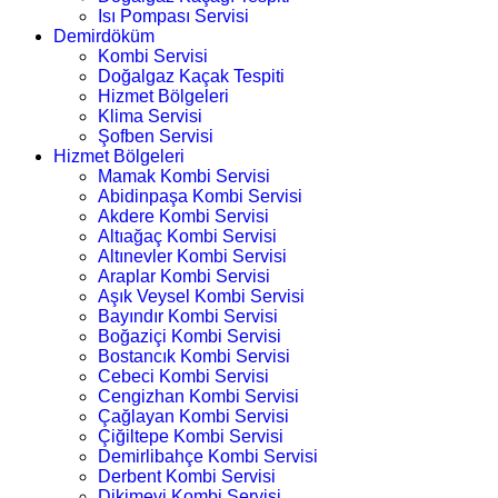
Isı Pompası Servisi
Demirdöküm
Kombi Servisi
Doğalgaz Kaçak Tespiti
Hizmet Bölgeleri
Klima Servisi
Şofben Servisi
Hizmet Bölgeleri
Mamak Kombi Servisi
Abidinpaşa Kombi Servisi
Akdere Kombi Servisi
Altıağaç Kombi Servisi
Altınevler Kombi Servisi
Araplar Kombi Servisi
Aşık Veysel Kombi Servisi
Bayındır Kombi Servisi
Boğaziçi Kombi Servisi
Bostancık Kombi Servisi
Cebeci Kombi Servisi
Cengizhan Kombi Servisi
Çağlayan Kombi Servisi
Çiğiltepe Kombi Servisi
Demirlibahçe Kombi Servisi
Derbent Kombi Servisi
Dikimevi Kombi Servisi