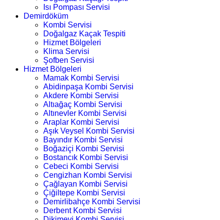
Isı Pompası Servisi
Demirdöküm
Kombi Servisi
Doğalgaz Kaçak Tespiti
Hizmet Bölgeleri
Klima Servisi
Şofben Servisi
Hizmet Bölgeleri
Mamak Kombi Servisi
Abidinpaşa Kombi Servisi
Akdere Kombi Servisi
Altıağaç Kombi Servisi
Altınevler Kombi Servisi
Araplar Kombi Servisi
Aşık Veysel Kombi Servisi
Bayındır Kombi Servisi
Boğaziçi Kombi Servisi
Bostancık Kombi Servisi
Cebeci Kombi Servisi
Cengizhan Kombi Servisi
Çağlayan Kombi Servisi
Çiğiltepe Kombi Servisi
Demirlibahçe Kombi Servisi
Derbent Kombi Servisi
Dikimevi Kombi Servisi