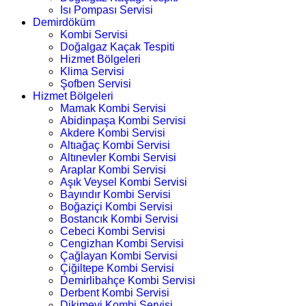
Isı Pompası Servisi
Demirdöküm
Kombi Servisi
Doğalgaz Kaçak Tespiti
Hizmet Bölgeleri
Klima Servisi
Şofben Servisi
Hizmet Bölgeleri
Mamak Kombi Servisi
Abidinpaşa Kombi Servisi
Akdere Kombi Servisi
Altıağaç Kombi Servisi
Altınevler Kombi Servisi
Araplar Kombi Servisi
Aşık Veysel Kombi Servisi
Bayındır Kombi Servisi
Boğaziçi Kombi Servisi
Bostancık Kombi Servisi
Cebeci Kombi Servisi
Cengizhan Kombi Servisi
Çağlayan Kombi Servisi
Çiğiltepe Kombi Servisi
Demirlibahçe Kombi Servisi
Derbent Kombi Servisi
Dikimevi Kombi Servisi