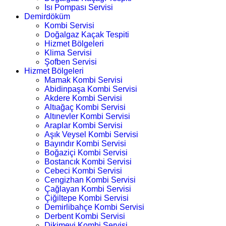
Isı Pompası Servisi
Demirdöküm
Kombi Servisi
Doğalgaz Kaçak Tespiti
Hizmet Bölgeleri
Klima Servisi
Şofben Servisi
Hizmet Bölgeleri
Mamak Kombi Servisi
Abidinpaşa Kombi Servisi
Akdere Kombi Servisi
Altıağaç Kombi Servisi
Altınevler Kombi Servisi
Araplar Kombi Servisi
Aşık Veysel Kombi Servisi
Bayındır Kombi Servisi
Boğaziçi Kombi Servisi
Bostancık Kombi Servisi
Cebeci Kombi Servisi
Cengizhan Kombi Servisi
Çağlayan Kombi Servisi
Çiğiltepe Kombi Servisi
Demirlibahçe Kombi Servisi
Derbent Kombi Servisi
Dikimevi Kombi Servisi