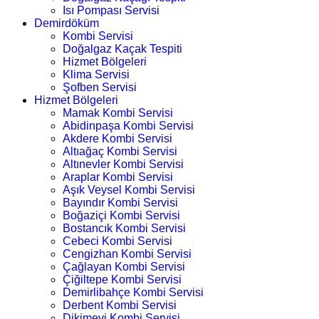
Isı Pompası Servisi
Demirdöküm
Kombi Servisi
Doğalgaz Kaçak Tespiti
Hizmet Bölgeleri
Klima Servisi
Şofben Servisi
Hizmet Bölgeleri
Mamak Kombi Servisi
Abidinpaşa Kombi Servisi
Akdere Kombi Servisi
Altıağaç Kombi Servisi
Altınevler Kombi Servisi
Araplar Kombi Servisi
Aşık Veysel Kombi Servisi
Bayındır Kombi Servisi
Boğaziçi Kombi Servisi
Bostancık Kombi Servisi
Cebeci Kombi Servisi
Cengizhan Kombi Servisi
Çağlayan Kombi Servisi
Çiğiltepe Kombi Servisi
Demirlibahçe Kombi Servisi
Derbent Kombi Servisi
Dikimevi Kombi Servisi