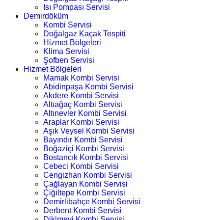
Isı Pompası Servisi
Demirdöküm
Kombi Servisi
Doğalgaz Kaçak Tespiti
Hizmet Bölgeleri
Klima Servisi
Şofben Servisi
Hizmet Bölgeleri
Mamak Kombi Servisi
Abidinpaşa Kombi Servisi
Akdere Kombi Servisi
Altıağaç Kombi Servisi
Altınevler Kombi Servisi
Araplar Kombi Servisi
Aşık Veysel Kombi Servisi
Bayındır Kombi Servisi
Boğaziçi Kombi Servisi
Bostancık Kombi Servisi
Cebeci Kombi Servisi
Cengizhan Kombi Servisi
Çağlayan Kombi Servisi
Çiğiltepe Kombi Servisi
Demirlibahçe Kombi Servisi
Derbent Kombi Servisi
Dikimevi Kombi Servisi