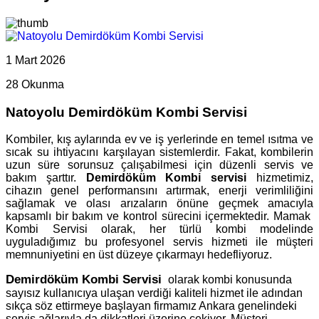
1 Mart 2026
28 Okunma
Natoyolu Demirdöküm Kombi Servisi
Kombiler, kış aylarında ev ve iş yerlerinde en temel ısıtma ve
sıcak su ihtiyacını karşılayan sistemlerdir. Fakat, kombilerin
uzun süre sorunsuz çalışabilmesi için düzenli servis ve
bakım şarttır.
Demirdöküm Kombi servisi
hizmetimiz,
cihazın genel performansını artırmak, enerji verimliliğini
sağlamak ve olası arızaların önüne geçmek amacıyla
kapsamlı bir bakım ve kontrol sürecini içermektedir. Mamak
Kombi Servisi olarak, her türlü kombi modelinde
uyguladığımız bu profesyonel servis hizmeti ile müşteri
memnuniyetini en üst düzeye çıkarmayı hedefliyoruz.
Demirdöküm Kombi Servisi
olarak kombi konusunda
sayısız kullanıcıya ulaşan verdiği kaliteli hizmet ile adından
sıkça söz ettirmeye başlayan firmamız Ankara genelindeki
servis ağlarıyla da dikkatleri üzerine çekiyor. Müşteri