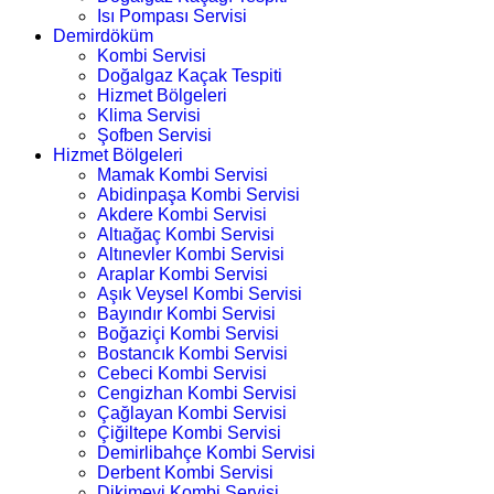
Isı Pompası Servisi
Demirdöküm
Kombi Servisi
Doğalgaz Kaçak Tespiti
Hizmet Bölgeleri
Klima Servisi
Şofben Servisi
Hizmet Bölgeleri
Mamak Kombi Servisi
Abidinpaşa Kombi Servisi
Akdere Kombi Servisi
Altıağaç Kombi Servisi
Altınevler Kombi Servisi
Araplar Kombi Servisi
Aşık Veysel Kombi Servisi
Bayındır Kombi Servisi
Boğaziçi Kombi Servisi
Bostancık Kombi Servisi
Cebeci Kombi Servisi
Cengizhan Kombi Servisi
Çağlayan Kombi Servisi
Çiğiltepe Kombi Servisi
Demirlibahçe Kombi Servisi
Derbent Kombi Servisi
Dikimevi Kombi Servisi